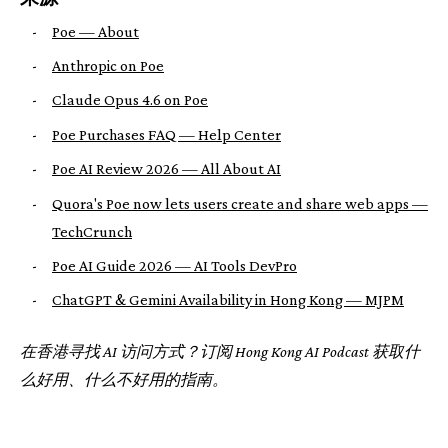
-
Poe — About
-
Anthropic on Poe
-
Claude Opus 4.6 on Poe
-
Poe Purchases FAQ — Help Center
-
Poe AI Review 2026 — All About AI
-
Quora's Poe now lets users create and share web apps —
TechCrunch
-
Poe AI Guide 2026 — AI Tools DevPro
-
ChatGPT & Gemini Availability in Hong Kong — MJPM
在香港寻找 AI 访问方式？订阅 Hong Kong AI Podcast 获取什
么好用、什么不好用的指南。