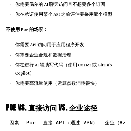
-
你需要偶尔的 AI 聊天访问且不想要多个订阅
-
你在承诺使用某个 API 之前评估要采用哪个模型
不使用 Poe 的场景：
-
你需要 API 访问用于应用程序开发
-
你需要企业合规和数据治理
-
你在进行 AI 辅助写代码（使用 Cursor 或 GitHub
Copilot）
-
你需要高流量使用（运算点数消耗很快）
POE VS. 直接访问 VS. 企业途径
因素
Poe
直接 API（通过 VPN）
企业（Azur