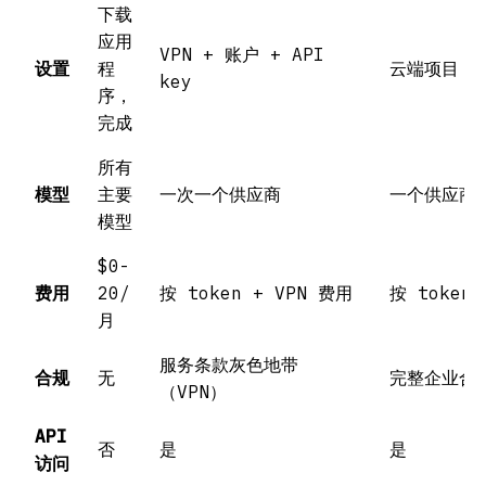
下载
应用
VPN + 账户 + API
设置
程
云端项目 +
key
序，
完成
所有
模型
主要
一次一个供应商
一个供应商
模型
$0-
费用
20/
按 token + VPN 费用
按 token
月
服务条款灰色地带
合规
无
完整企业合
（VPN）
API
否
是
是
访问