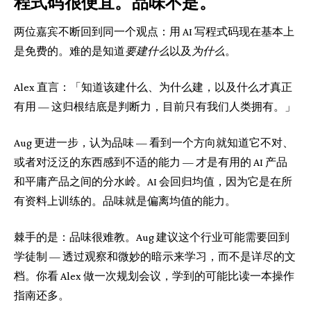
程式码很便宜。品味不是。
两位嘉宾不断回到同一个观点：用 AI 写程式码现在基本上
是免费的。难的是知道
要建什么
以及
为什么
。
Alex 直言：「知道该建什么、为什么建，以及什么才真正
有用 — 这归根结底是判断力，目前只有我们人类拥有。」
Aug 更进一步，认为品味 — 看到一个方向就知道它不对、
或者对泛泛的东西感到不适的能力 — 才是有用的 AI 产品
和平庸产品之间的分水岭。AI 会回归均值，因为它是在所
有资料上训练的。品味就是偏离均值的能力。
棘手的是：品味很难教。Aug 建议这个行业可能需要回到
学徒制 — 透过观察和微妙的暗示来学习，而不是详尽的文
档。你看 Alex 做一次规划会议，学到的可能比读一本操作
指南还多。