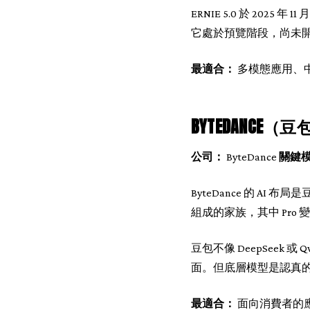
ERNIE 5.0 於 20
它處於預覽階段，尚未
最適合：
多模態應用、中
BYTEDANCE（豆
公司：
ByteDance
關鍵
ByteDance 的 AI
組成的家族，其中 Pro 變體在 
豆包不像 DeepSeek 
面。但底層模型是認真的
最適合：
面向消費者的應用