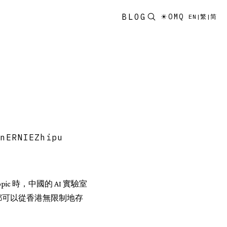
BLOG
☀
OMQ
EN
|
繁
|
简
en
ERNIE
Zhipu
ic 時，中國的 AI 實驗室
都可以從香港無限制地存