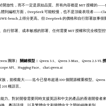
之處在於開放性，而不一定是原始品質。所有內容都是 MIT 授權的
程方面，DeepSeek 可能較慢，也不是頂級表現者——Claude Op
型在 SWE-bench 上得分更高。但 DeepSeek 的價格和自行部署故
、自行部署、成本敏感的部署、任何需要 MIT 授權和完全模型
（Qwen 團隊）
關鍵模型：
Qwen 3.5、Qwen 3-Max、Qwen 2.5-VL
Scope API、Hugging Face、chat.qwen.ai
 的模型家族，規模龐大——迄今已發布超過 100 個開源權重模型。Qwen
 201 種語言。
 的超能力。對於開發需要同時支援英語和中文的產品的香港開發者來說
轉換、粵語語境，以及繁體中文和簡體中文之間的細微差別。