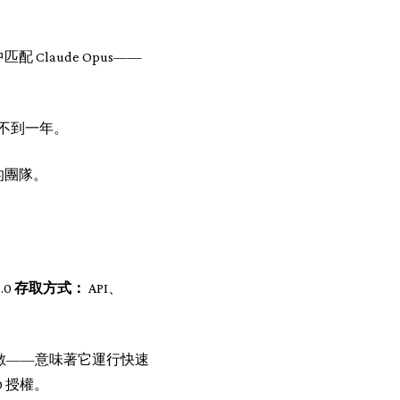
配 Claude Opus——
了不到一年。
價的團隊。
2.0
存取方式：
API、
B 活躍參數——意味著它運行快速
.0 授權。