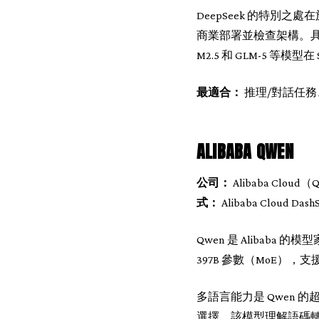
DeepSeek 的特別
商業部署並檢查架構。具體到編
M2.5 和 GLM-5 等模
最適合：
推理/對話任務
ALIBABA QWEN
公司：
Alibaba Cloud
式：
Alibaba Cloud Dash
Qwen 是 Alibaba
397B 參數（MoE），支援
多語言能力是 Qwen
選擇。該模型理解語碼