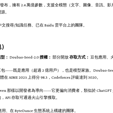
25 年 11 月發布，擁有 2.4 萬億參數，支援全模態（文字、圖像、音訊、影
開源。
文搜尋/知識任務、已在 Baidu 雲平台上的團隊。
包）
模型：
Doubao-Seed-2.0
授權：
部分開放
存取方式：
豆包應用、
 布局是豆包——既是應用（超過 2 億用戶），也是模型家族。Doubao-Se
AIME 2025 上得分 98.3，Codeforces 評級達到 3020。
或 Qwen 那樣以開發者為導向——它更偏向消費者，類似於 ChatGPT 是
，API 存取可通過火山引擎獲取。
、在 ByteDance 生態系統上構建的團隊。