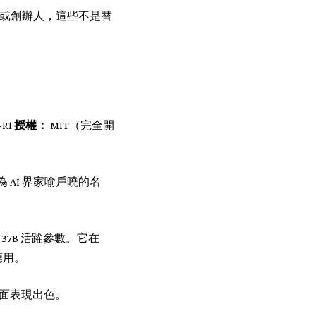
人員或創辦人，這些不是替
-R1
授權：
MIT（完全開
 AI 界家喻戶曉的名
 37B 活躍參數。它在
應用。
方面表現出色。