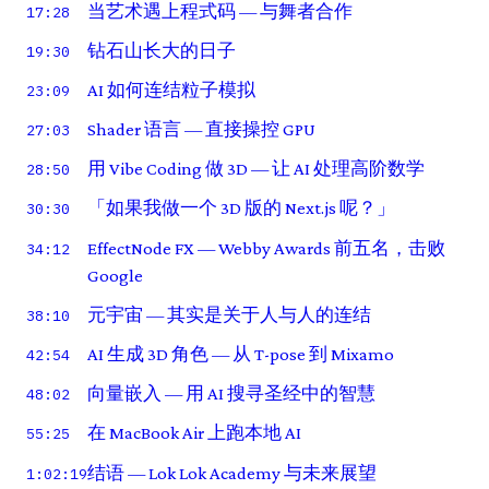
当艺术遇上程式码 — 与舞者合作
17:28
钻石山长大的日子
19:30
AI 如何连结粒子模拟
23:09
Shader 语言 — 直接操控 GPU
27:03
用 Vibe Coding 做 3D — 让 AI 处理高阶数学
28:50
「如果我做一个 3D 版的 Next.js 呢？」
30:30
EffectNode FX — Webby Awards 前五名，击败
34:12
Google
元宇宙 — 其实是关于人与人的连结
38:10
AI 生成 3D 角色 — 从 T-pose 到 Mixamo
42:54
向量嵌入 — 用 AI 搜寻圣经中的智慧
48:02
在 MacBook Air 上跑本地 AI
55:25
结语 — Lok Lok Academy 与未来展望
1:02:19