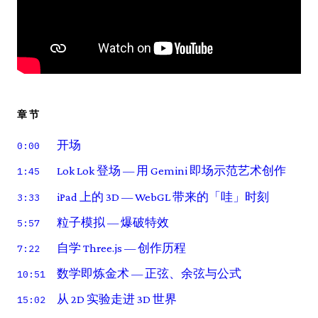
章节
开场
0:00
Lok Lok 登场 — 用 Gemini 即场示范艺术创作
1:45
iPad 上的 3D — WebGL 带来的「哇」时刻
3:33
粒子模拟 — 爆破特效
5:57
自学 Three.js — 创作历程
7:22
数学即炼金术 — 正弦、余弦与公式
10:51
从 2D 实验走进 3D 世界
15:02