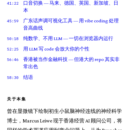
口音切换 — 马来、德国、英国、新加坡、日
41:22
本
广东话声调可视化工具 — 用 vibe coding 处理
45:59
音高曲线
纯数学、不用 LLM — 一切在浏览器内运行
50:18
用 LLM 写 code 会放大你的个性
52:25
香港被当作金融科技 — 但港大的 repo 其实非
56:46
常出色
结语
58:30
关于本集
曾在显微镜下绘制初生小鼠脑神经连线的神经科学
博士，Marcus Leiwe 现于香港经营 AI 顾问公司，将