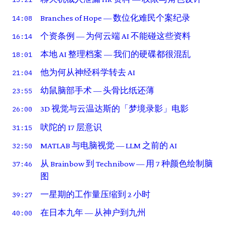
Branches of Hope — 数位化难民个案纪录
14:08
个资条例 — 为何云端 AI 不能碰这些资料
16:14
本地 AI 整理档案 — 我们的硬碟都很混乱
18:01
他为何从神经科学转去 AI
21:04
幼鼠脑部手术 — 头骨比纸还薄
23:55
3D 视觉与云温达斯的「梦境录影」电影
26:00
吠陀的 17 层意识
31:15
MATLAB 与电脑视觉 — LLM 之前的 AI
32:50
从 Brainbow 到 Technibow — 用 7 种颜色绘制脑
37:46
图
一星期的工作量压缩到 2 小时
39:27
在日本九年 — 从神户到九州
40:00