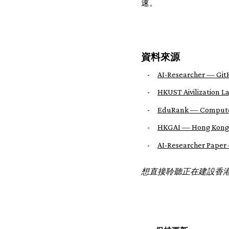
速。
資料來源
-
AI-Researcher — Gi
-
HKUST Aivilization L
-
EduRank — Computer
-
HKGAI — Hong Kong 
-
AI-Researcher Paper
想直接聆聽正在建設香港 AI 