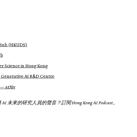
tHub (HKUDS)
ab
 Science in Hong Kong
Generative AI R&D Centre
 — arXiv
未來的研究人員的聲音？訂閱 Hong Kong AI Podcast。