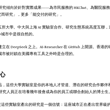
I 研究傾向於針對實際成果——為市民服務的 HKChat、為醫院服務
研究而研究」，更多「能交付的研究」。
涉及五所大學。中大與上海 AI 實驗室合作。研究生態系統高度互
小城市中是很自然的。
1 建立在 DeepSeek 之上。AI-Researcher 在 GitHub 上
你的城市被封鎖在美國專有工具之外時是合理的。
心
產品，這些大學實驗室是你的本地人才管道、潛在的研究合作夥伴和創意
論文的研究人員正在培養幾年後會成為你的員工或聯合創始人的博士生
這些實驗室產出的研究是一個信號：這座城市正在產出世界級的 