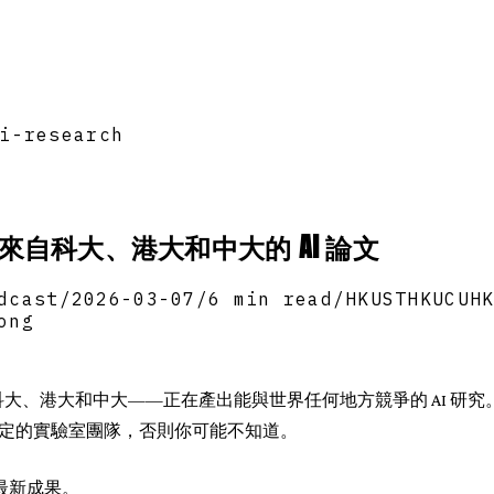
i-research
自科大、港大和中大的 AI 論文
dcast
/
2026-03-07
/
6 min read
/
HKUST
HKU
CUH
ong
大、港大和中大——正在產出能與世界任何地方競爭的 AI 研究
關注特定的實驗室團隊，否則你可能不知道。
的最新成果。