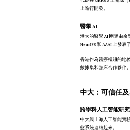
代碼在 GitHub 上開
上進行開發。
醫學 AI
港大的醫學 AI 團隊由余樂全教授
NeurIPS 和 AAA
香港作為醫療樞紐的地位
數據集和臨床合作夥伴
中大：可信任及具
跨學科人工智能研究
中大與上海人工智能實驗
態系統連結起來。