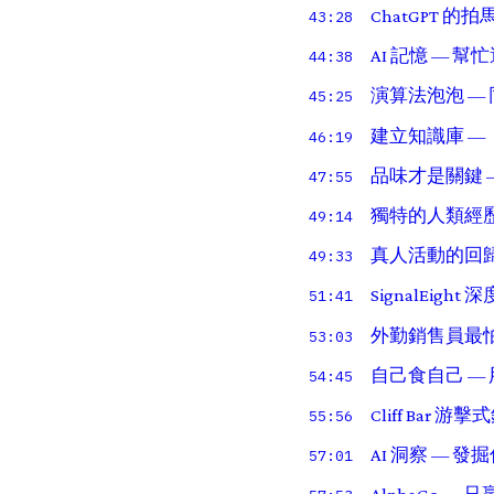
ChatGPT 的
43:28
AI 記憶 — 
44:38
演算法泡泡 — 同
45:25
建立知識庫 — 「
46:19
品味才是關鍵 —
47:55
獨特的人類經
49:14
真人活動的回歸
49:33
SignalEight
51:41
外勤銷售員最怕做
53:03
自己食自己 — 用 Si
54:45
Cliff Bar
55:56
AI 洞察 — 
57:01