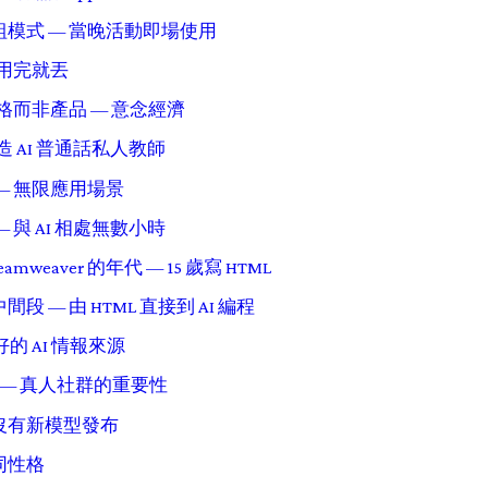
模式 — 當晚活動即場使用
 用完就丟
布規格而非產品 — 意念經濟
造 AI 普通話私人教師
— 無限應用場景
 與 AI 相處無數小時
reamweaver 的年代 — 15 歲寫 HTML
 — 由 HTML 直接到 AI 編程
是最好的 AI 情報來源
rs HK — 真人社群的重要性
沒有新模型發布
同性格