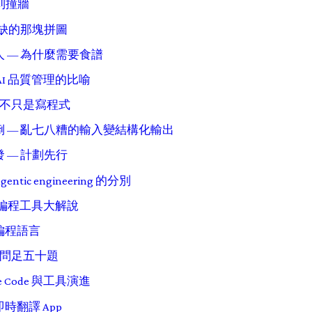
g 到撞牆
欠缺的那塊拼圖
 — 為什麼需要食譜
AI 品質管理的比喻
 — 不只是寫程式
 — 亂七八糟的輸入變結構化輸出
 — 計劃先行
 agentic engineering 的分別
I 編程工具大解說
編程語言
— 問足五十題
de Code 與工具演進
時翻譯 App