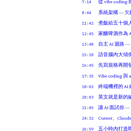
從 vibe codin
7:14
系統架構 — 
8:44
煮飯給五十個人
11:42
家釀啤酒作為 
12:45
自主 AI 迴路
13:48
語音腦內大傾倒
15:18
先寫規格再開發
16:45
Vibe coding 與
17:35
終端機裡的 A
18:02
英文就是新的
20:03
讓 AI 面試你 
21:05
Cursor、Clau
24:32
五小時內打造即
26:59