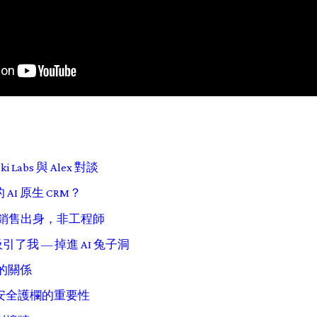
 Labs 與 Alex 對談
AI 原生 CRM？
 — 銷售出身，非工程師
深吸引了我 — 掉進 AI 兔子洞
康的關係
與安全護欄的重要性