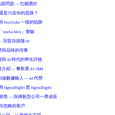
拍馬屁問題 — 乜都讚好
幫忙還是污染你的思路？
 YouTube 一樣的陷阱
meta Alex」實驗
 別盲目跟隨 AI
歷與品味的培養
與 AI 時代的學生評核
 深度介紹 — 餐飲業 AI CRM
數據輸入 — AI 代勞
gnalEight 賣 SignalEight
 游擊式銷售 — 與搏殺型公司一齊成長
發掘你忽略的客戶