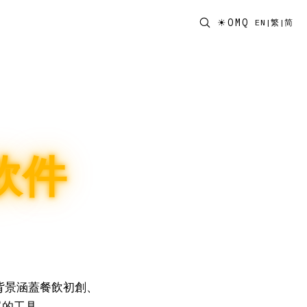
☀
OMQ
EN
|
繁
|
简
軟件
。背景涵蓋餐飲初創、
單的工具。