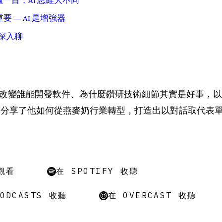
 只贏一目，AI 思維大不同
 — AI 是增強器
再深入聊
 如何改變誰能開發軟件、為什麼鑽研技術細節其實是好事，
nder 分享了他如何從燕麥奶行業轉型，打造出以對話取代
 觀看
在 SPOTIFY 收聽
PODCASTS 收聽
在 OVERCAST 收聽