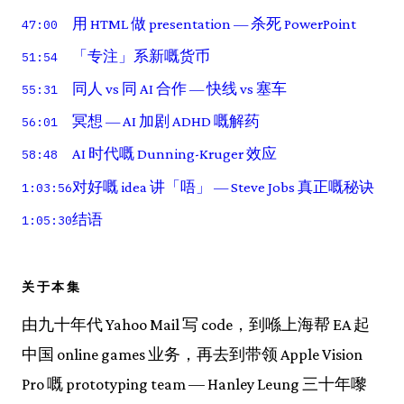
用 HTML 做 presentation — 杀死 PowerPoint
47:00
「专注」系新嘅货币
51:54
同人 vs 同 AI 合作 — 快线 vs 塞车
55:31
冥想 — AI 加剧 ADHD 嘅解药
56:01
AI 时代嘅 Dunning-Kruger 效应
58:48
对好嘅 idea 讲「唔」 — Steve Jobs 真正嘅秘诀
1:03:56
结语
1:05:30
关于本集
由九十年代 Yahoo Mail 写 code，到喺上海帮 EA 起
中国 online games 业务，再去到带领 Apple Vision
Pro 嘅 prototyping team — Hanley Leung 三十年嚟