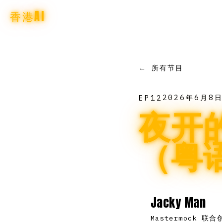
香港AI
← 所有节目
2026年6月8
EP
12
夜开的
（粤
Jacky Man
Mastermock 联