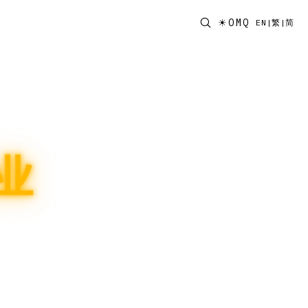
☀
OMQ
EN
|
繁
|
简
业