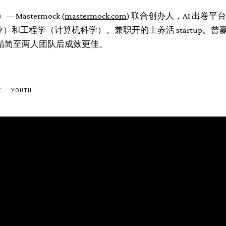
— Mastermock (
mastermock.com
) 联合创办人，AI 出卷
创业）和工程学（计算机科学）。兼职开的士养活 startup。
精简至两人团队后成效更佳。
I
YOUTH