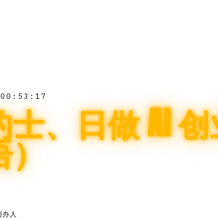
日
00:53:17
士、日做 AI 创
语）
合创办人