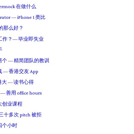
termock 在做什么
rator — iPhone 1 类比
真的那么好？
代工作？— 毕业即失业
手
个 — 精简团队的教训
— 香港交友 App
到港大 — 读书心得
善用 office hours
大创业课程
十多次 pitch 被拒
四个小时