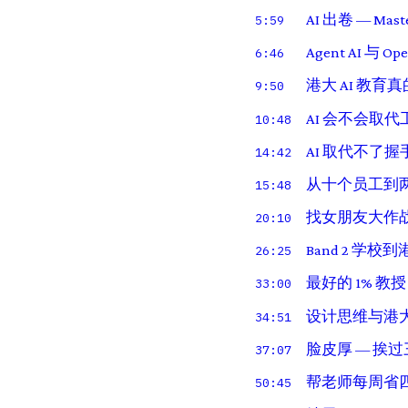
AI 出卷 — Mas
5:59
Agent AI 与 Ope
6:46
港大 AI 教育
9:50
AI 会不会取
10:48
AI 取代不了握
14:42
从十个员工到两
15:48
找女朋友大作战 
20:10
Band 2 学校
26:25
最好的 1% 教授 — 
33:00
设计思维与港
34:51
脸皮厚 — 挨过三
37:07
帮老师每周省
50:45