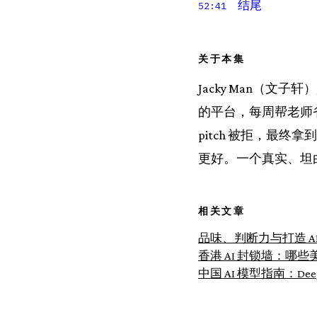
结尾
52:41
关于本集
Jacky Man（文子
的平台，每周帮老师省四个
pitch 被拒，最
更好。一个真实、坦白
相关文章
品味、判断力与打造 AI 
香港 AI 封锁墙：哪些
中国 AI 模型指南：Deep