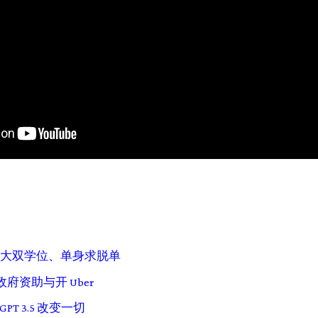
 — 港大双学位、单身求脱单
、政府资助与开 Uber
GPT 3.5 改变一切